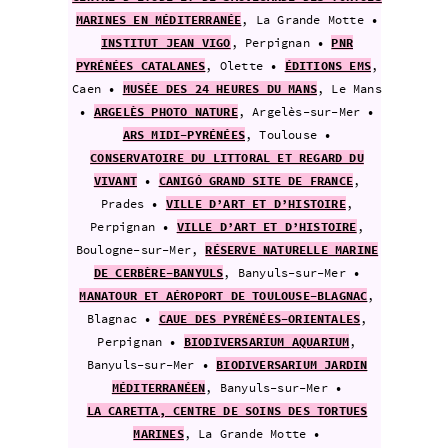
MARINES EN MÉDITERRANÉE
, La Grande Motte •
INSTITUT JEAN VIGO
, Perpignan •
PNR
PYRÉNÉES CATALANES
, Olette •
ÉDITIONS EMS
,
Caen •
MUSÉE DES 24 HEURES DU MANS
, Le
Mans
•
ARGELÈS PHOTO NATURE
, Argelès-sur-Mer •
ARS MIDI-PYRÉNÉES
, Toulouse •
CONSERVATOIRE DU LITTORAL ET REGARD DU
VIVANT
•
CANIGÓ GRAND SITE DE FRANCE
,
Prades •
VILLE D’ART ET D’HISTOIRE
,
Perpignan •
VILLE D’ART ET D’HISTOIRE
,
Boulogne-sur-Mer,
RÉSERVE NATURELLE MARINE
DE CERBÈRE-BANYULS
, Banyuls-sur-Mer •
MANATOUR ET AÉROPORT DE TOULOUSE-BLAGNAC
,
Blagnac •
CAUE DES PYRÉNÉES-ORIENTALES
,
Perpignan •
BIODIVERSARIUM AQUARIUM
,
Banyuls-sur-Mer •
BIODIVERSARIUM JARDIN
MÉDITERRANÉEN
, Banyuls-sur-Mer •
LA CARETTA, CENTRE DE SOINS DES TORTUES
MARINES
, La Grande Motte •