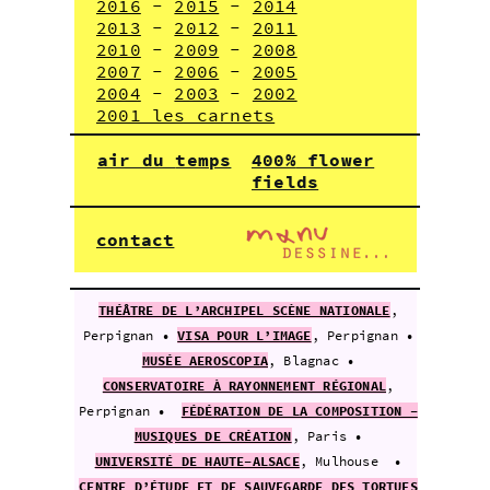
2016
-
2015
-
2014
2013
-
2012
-
2011
2010
-
2009
-
2008
2007
-
2006
-
2005
2004
-
2003
-
2002
2001 les carnets
air du
temps
400%
flower
fields
contact
THÉÂTRE DE L’ARCHIPEL SCÈNE NATIONALE
,
Perpignan •
VISA POUR L’IMAGE
, Perpignan •
MUSÉE AEROSCOPIA
, Blagnac •
CONSERVATOIRE À RAYONNEMENT RÉGIONAL
,
Perpignan •
FÉDÉRATION DE LA COMPOSITION -
MUSIQUES DE CRÉATION
, Paris •
UNIVERSITÉ DE HAUTE-ALSACE
, Mulhouse •
CENTRE D’ÉTUDE ET DE SAUVEGARDE DES TORTUES