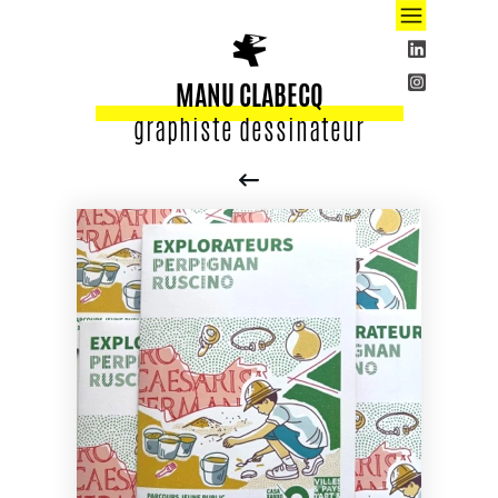
MANU CLABECQ
graphiste dessinateur