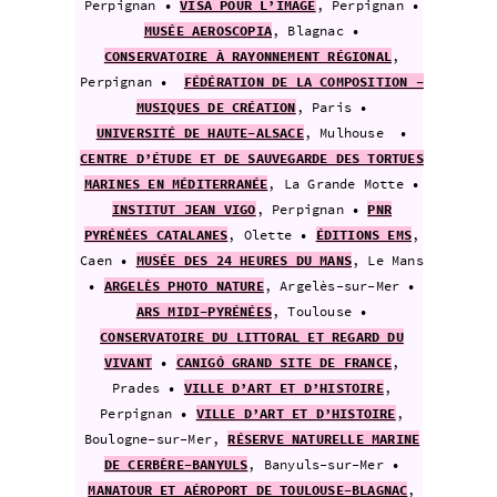
Perpignan •
VISA POUR L’IMAGE
, Perpignan •
MUSÉE AEROSCOPIA
, Blagnac •
CONSERVATOIRE À RAYONNEMENT RÉGIONAL
,
Perpignan •
FÉDÉRATION DE LA COMPOSITION -
MUSIQUES DE CRÉATION
, Paris •
UNIVERSITÉ DE HAUTE-ALSACE
, Mulhouse •
CENTRE D’ÉTUDE ET DE SAUVEGARDE DES TORTUES
MARINES EN MÉDITERRANÉE
, La Grande Motte •
INSTITUT JEAN VIGO
, Perpignan •
PNR
PYRÉNÉES CATALANES
, Olette •
ÉDITIONS EMS
,
Caen •
MUSÉE DES 24 HEURES DU MANS
, Le
Mans
•
ARGELÈS PHOTO NATURE
, Argelès-sur-Mer •
ARS MIDI-PYRÉNÉES
, Toulouse •
CONSERVATOIRE DU LITTORAL ET REGARD DU
VIVANT
•
CANIGÓ GRAND SITE DE FRANCE
,
Prades •
VILLE D’ART ET D’HISTOIRE
,
Perpignan •
VILLE D’ART ET D’HISTOIRE
,
Boulogne-sur-Mer,
RÉSERVE NATURELLE MARINE
DE CERBÈRE-BANYULS
, Banyuls-sur-Mer •
MANATOUR ET AÉROPORT DE TOULOUSE-BLAGNAC
,