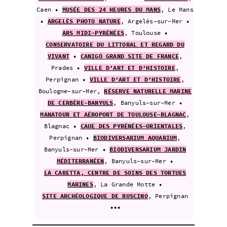
Caen •
MUSÉE DES 24 HEURES DU MANS
, Le
Mans
•
ARGELÈS PHOTO NATURE
, Argelès-sur-Mer •
ARS MIDI-PYRÉNÉES
, Toulouse •
CONSERVATOIRE DU LITTORAL ET REGARD DU
VIVANT
•
CANIGÓ GRAND SITE DE FRANCE
,
Prades •
VILLE D’ART ET D’HISTOIRE
,
Perpignan •
VILLE D’ART ET D’HISTOIRE
,
Boulogne-sur-Mer,
RÉSERVE NATURELLE MARINE
DE CERBÈRE-BANYULS
, Banyuls-sur-Mer •
MANATOUR ET AÉROPORT DE TOULOUSE-BLAGNAC
,
Blagnac •
CAUE DES PYRÉNÉES-ORIENTALES
,
Perpignan •
BIODIVERSARIUM AQUARIUM
,
Banyuls-sur-Mer •
BIODIVERSARIUM JARDIN
MÉDITERRANÉEN
, Banyuls-sur-Mer •
LA CARETTA, CENTRE DE SOINS DES TORTUES
MARINES
, La Grande Motte •
SITE ARCHÉOLOGIQUE DE RUSCINO
, Perpignan
•••